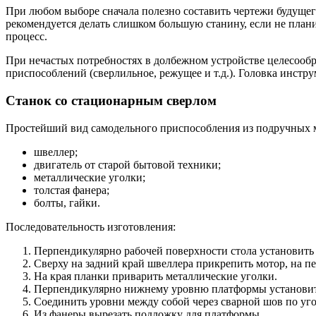
При любом выборе сначала полезно составить чертежи будуще
рекомендуется делать слишком большую станину, если не план
процесс.
При нечастых потребностях в долбежном устройстве целесообр
приспособлений (сверлильное, режущее и т.д.). Головка инстр
Станок со стационарным сверлом
Простейший вид самодельного приспособления из подручных ма
швеллер;
двигатель от старой бытовой техники;
металлические уголки;
толстая фанера;
болты, гайки.
Последовательность изготовления:
Перпендикулярно рабочей поверхности стола установить 
Сверху на задний край швеллера прикрепить мотор, на п
На края планки приварить металлические уголки.
Перпендикулярно нижнему уровню платформы установить
Соединить уровни между собой через сварной шов по уг
Из фанеры вырезать подложку для платформы.