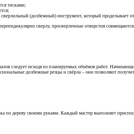
тся тисками;
ется;
а сверлильный (долбежный) инструмент, который проделывает о
ерпендикулярно сверлу, просверленные отверстия совмещаются 
иалов следует исходя из планируемых объёмов работ. Начинающ
сиональные долбежные резцы и свёрла – они позволяют получить
ка по дереву своими руками. Каждый мастер выполняет приспос