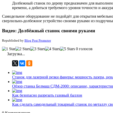
Долбежный станок по дереву предназначен для выполнени
времени, а добиться требуемого уровня точности и акку
Самодельное оборудование не подойдёт для открытия мебельно
сверлильно-долбежное устройство своими руками из подручны
Видео: Долбёжный станок своими руками
Republished by
Blog Post Promoter
0 голосов
Загрузка...
Станок для лазерной резки фанеры: мощность лазера, цен
Обзор станка Белмаш СДМ-2000: описание, характеристи
Как безопасно разрезать газовый баллон
Как сделать самодельный токарный станок по металлу с
0
Комментариев