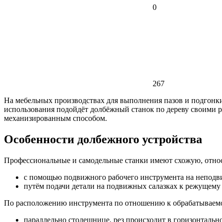
0
267
На мебельных производствах для выполнения пазов и подгонк
использования подойдёт долбёжный станок по дереву своими 
механизированным способом.
Особенности долбежного устройства
Профессиональные и самодельные станки имеют схожую, относ
с помощью подвижного рабочего инструмента на неподв
путём подачи детали на подвижных салазках к режущему 
По расположению инструмента по отношению к обрабатываемо
параллельно столешнице, рез происходит в горизонтальн