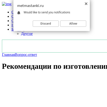
metmastanki.ru
Обзоры станков
Would like to send you notifications
Оборудование
Обработка
Discard
Allow
Новости отрасли
Без рубрики
Другое
Главная
Вопрос-ответ
Рекомендации по изготовлени