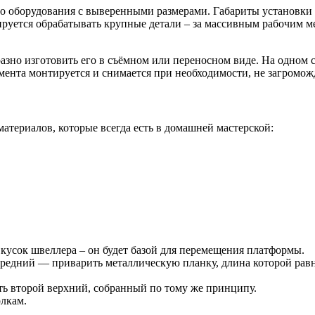
го оборудования с выверенными размерами. Габариты установки
ируется обрабатывать крупные детали – за массивным рабочим м
азно изготовить его в съёмном или переносном виде. На одном 
умента монтируется и снимается при необходимости, не загромож
териалов, которые всегда есть в домашней мастерской:
кусок швеллера – он будет базой для перемещения платформы.
ередний — приварить металлическую планку, длина которой равн
 второй верхний, собранный по тому же принципу.
олкам.