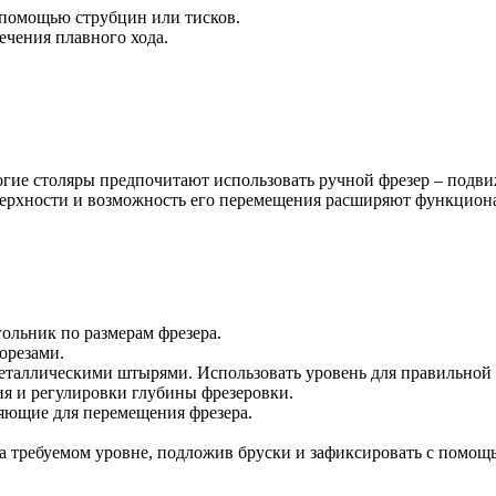
 помощью струбцин или тисков.
ечения плавного хода.
огие столяры предпочитают использовать ручной фрезер – подв
ерхности и возможность его перемещения расширяют функциона
ольник по размерам фрезера.
орезами.
металлическими штырями. Использовать уровень для правильной
я и регулировки глубины фрезеровки.
ляющие для перемещения фрезера.
а требуемом уровне, подложив бруски и зафиксировать с помощ