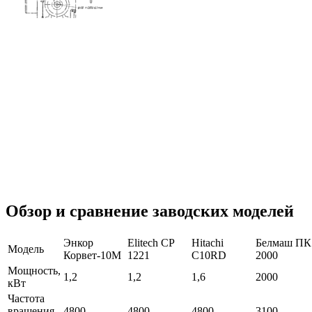
Обзор и сравнение заводских моделей
Энкор
Elitech СР
Hitachi
Белмаш ПК
Модель
Корвет-10М
1221
C10RD
2000
Мощность,
1,2
1,2
1,6
2000
кВт
Частота
вращения,
4800
4800
4800
3100