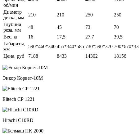
об/мин
Диаметр
210
210
250
250
диска, мм
Глубина
48
45
73
70
реза, мм
Вес, кг
16
17,5
27,7
39,5
Габариты,
590*460*340
455*340*585
730*590*370
700*670*33
мм
Цена, руб
7188
8433
14302
18156
Энкор Корвет-10М
Elitech СР 1221
Hitachi C10RD