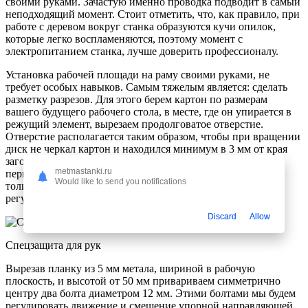
своими руками. Зачастую именно проводка подводит в самый
неподходящий момент. Стоит отметить, что, как правило, при
работе с деревом вокруг станка образуются кучи опилок,
которые легко воспламеняются, поэтому момент с
электропитанием станка, лучше доверить профессионалу.
Установка рабочей площади на раму своими руками, не
требует особых навыков. Самым тяжелым является: сделать
разметку разрезов. Для этого берем картон по размерам
вашего будущего рабочего стола, в месте, где он упирается в
режущий элемент, вырезаем продолговатое отверстие.
Отверстие располагается таким образом, чтобы при вращении
диск не черкал картон и находился минимум в 3 мм от края
заготовки. Отступаем в правую сторону 5 мм, и проводим
metmastanki.ru
перпендикулярную линию очерчиваем вокруг нее контур
Would like to send you notifications
толщиной в 7 мм. Таким образом, мы обозначаем
регулировочную прорезь направляющей плашки.
Discard
Allow
Спецзащита для рук
Вырезав планку из 5 мм метала, шириной в рабочую
плоскость, и высотой от 50 мм привариваем симметрично
центру два болта диаметром 12 мм. Этими болтами мы будем
регулировать движение и смещение упорной направляющей