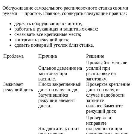
Обслуживание самодельного распиловочного станка своими
руками — простое. Главное, соблюдать следующие правила:
держать оборудование в чистоте;
работать в рукавицах и защитных очках;
смазывать все крепежные места;
контргаить режущий диск;
сделать пожарный уголок близ станка.
Проблема
Причина
Решение
Прилагайте меньше
Сильное давление на
усилий при
заготовку при
распиловке на
распиле.
заготовку.
Зажимает
Плохо закрепленный
Проверьте крепление
режущий диск
диск на валу эл. дв.
диска на валу, в
Затупившийся
случае надобности
режущий элемент
затяните
диска.
сильнее.Замените
режущий диск
Проверьте и
исправьте
Эл. двигатель стоит
погрешности при
не в уровень
установке эл. дв при