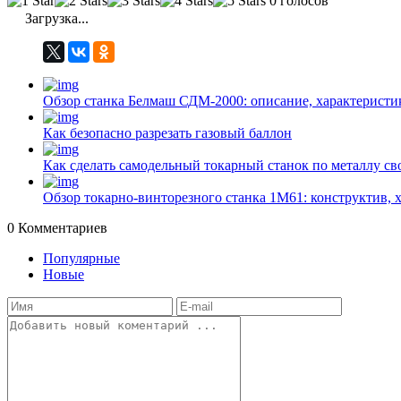
0 голосов
Загрузка...
Обзор станка Белмаш СДМ-2000: описание, характеристи
Как безопасно разрезать газовый баллон
Как сделать самодельный токарный станок по металлу с
Обзор токарно-винторезного станка 1М61: конструктив, 
0
Комментариев
Популярные
Новые