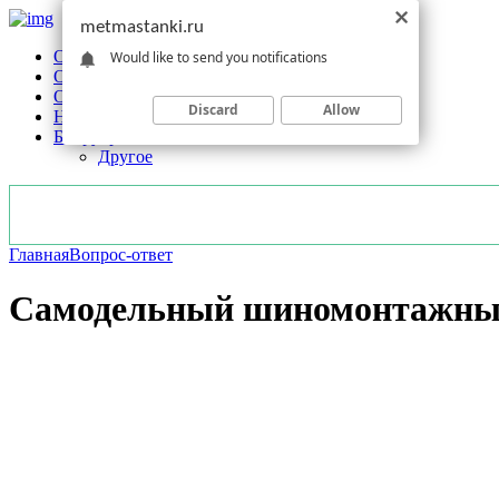
metmastanki.ru
Обзоры станков
Would like to send you notifications
Оборудование
Обработка
Discard
Allow
Новости отрасли
Без рубрики
Другое
Главная
Вопрос-ответ
Самодельный шиномонтажный 