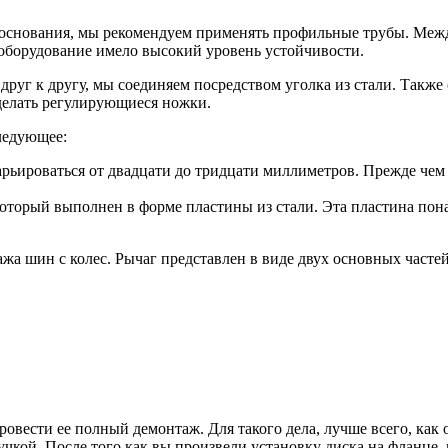
ве основания, мы рекомендуем применять профильные трубы. Меж
 оборудование имело высокий уровень устойчивости.
руг к другу, мы соединяем посредством уголка из стали. Также
делать регулирующиеся ножки.
следующее:
арьироваться от двадцати до тридцати миллиметров. Прежде чем 
оторый выполнен в форме пластины из стали. Эта пластина пона
а шин с колес. Рычаг представлен в виде двух основных частей
провести ее полный демонтаж. Для такого дела, лучше всего, ка
чкой. После того как вы произвели установку диска на фланце,