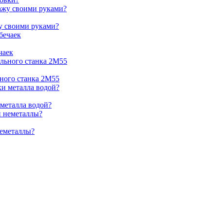
жу своими руками?
чаек
ьного станка 2М55
 металла водой?
неметаллы?