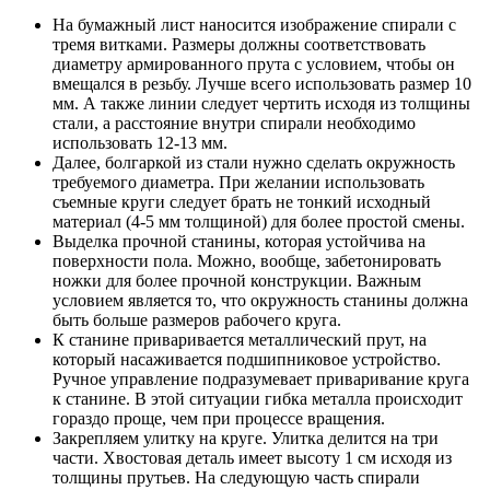
На бумажный лист наносится изображение спирали с
тремя витками. Размеры должны соответствовать
диаметру армированного прута с условием, чтобы он
вмещался в резьбу. Лучше всего использовать размер 10
мм. А также линии следует чертить исходя из толщины
стали, а расстояние внутри спирали необходимо
использовать 12-13 мм.
Далее, болгаркой из стали нужно сделать окружность
требуемого диаметра. При желании использовать
съемные круги следует брать не тонкий исходный
материал (4-5 мм толщиной) для более простой смены.
Выделка прочной станины, которая устойчива на
поверхности пола. Можно, вообще, забетонировать
ножки для более прочной конструкции. Важным
условием является то, что окружность станины должна
быть больше размеров рабочего круга.
К станине приваривается металлический прут, на
который насаживается подшипниковое устройство.
Ручное управление подразумевает приваривание круга
к станине. В этой ситуации гибка металла происходит
гораздо проще, чем при процессе вращения.
Закрепляем улитку на круге. Улитка делится на три
части. Хвостовая деталь имеет высоту 1 см исходя из
толщины прутьев. На следующую часть спирали