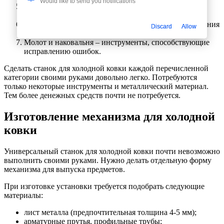
Would like to send you notifications
Волна – установка предназначается для загибания
прутьев в волну.
Пресс – позволяет осуществить процесс расплющивания
Discard
Allow
предмета.
Молот и наковальня – инструменты, способствующие
исправлению ошибок.
Сделать станок для холодной ковки каждой перечисленной
категории своими руками довольно легко. Потребуются
только некоторые инструменты и металлический материал.
Тем более денежных средств почти не потребуется.
Изготовление механизма для холодной
ковки
Универсальный станок для холодной ковки почти невозможно
выполнить своими руками. Нужно делать отдельную форму
механизма для выпуска предметов.
При изготовке установки требуется подобрать следующие
материалы:
лист металла (предпочтительная толщина 4-5 мм);
арматурные прутья, профильные трубы;