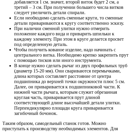
добавляется 1 см. значит, второй виток будет 2 см, а
третий – 3 см. При получении большего числа витков
следует увеличить детали спирали.
Если необходимо сделать сменные круги, то сменные
детали привариваются к кругу соответственно эскизу.
При наличии сменной улитки нужно отмерить
положение каждого вида и приварить шпильки к
каждому элементу. При этом в круге делается просвет
под определенную деталь.
Чтобы получить кованое изделие, надо начинать с
центрального витка. Необходимо крепко закрепить прут
с помощью тисков или иного инструмента.
В конце нужно сделать рычаг из двух профильных труб
(диаметр 15-20 мм). Они свариваются перемычками,
длина которых составляет расстояние от центра
подшипника до верхней точки окружности плюс 5 см.
Далее, он приваривается к подшипниковой части. К
нижней части рычага, которым служит обрезанная
круглая часть, приваривается прут длиной
соответствующей длине высочайшей детали улитки.
Перпендикулярно площади круга приваривается
загибочный бочонок.
Таким образом, самодельный станок готов. Можно
приступать к производству необходимых элементов. Для