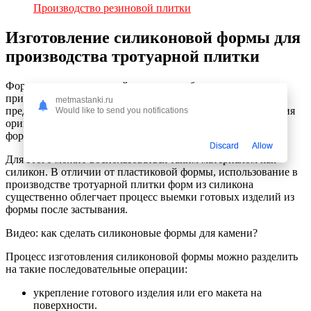
Производство резиновой плитки
Изготовление силиконовой формы для
производства тротуарной плитки
Форму для таких изделий можно приобрести готовую, но
приобретение готовой формы очень ограничено
metmastanki.ru
представленным ассортиментом. Поэтому, для изготовления
Would like to send you notifications
оригинальных изделий, есть смысл изготовить подобную
форму самостоятельно.
Discard
Allow
Для этого можно воспользоваться таким материалом как
силикон. В отличии от пластиковой формы, использование в
производстве тротуарной плитки форм из силикона
существенно облегчает процесс выемки готовых изделий из
формы после застывания.
Видео: как сделать силиконовые формы для камени?
Процесс изготовления силиконовой формы можно разделить
на такие последовательные операции:
укрепление готового изделия или его макета на
поверхности.