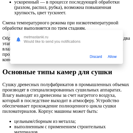
ускоренный — в процессе последующей обработки
(разлом, распил, рубка), возможна повышенная
хрупкость, цвет тускнеет.
Смена температурного режима при низкотемпературной
обработке выполняется по трем стадиям.
metmastanki.ru
Обработка в высокотемпературном режиме выполняется в два
Would like to send you notifications
этапа. Второй этап начинается при понижении уровня
влажности полуфабриката до 15%. Такой технологический
процесс применяют при необходимости дальнейшего
Discard
Allow
конструирования второстепенных сооружений.
Основные типы камер для сушки
Сушку древесных полуфабрикатов в промышленных объемах
производят в специализированных сушильных аппаратах.
Влагу выводят из древесины за счет нагретого воздуха,
который в последствие выходит в атмосферу. Устройство
обеспечивает прохождение полноценного цикла сушки
пиломатериалов. Корпус машины может быть:
цельным/сборным из металла;
выполненным с применением строительных
материалов.