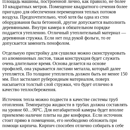
Площадь машины, построенной лично, как правило, не более
10 квадратных метров. Помещение квадратного сечения более
пригодно для обеспечения перемещения теплых потоков
воздуха. Предпочтительно, чтоб хотя бы одна из стен
оборудования была бетонной, другие допускается выполнить
деревянными. Внутри камера в обязательном порядке
поддается утеплению. Отличный утеплительный материал —
деревянная стружка. Если нет под рукой фольги, то ее
допускается заменить пенофолом.
Отдельную пристройку для сушилки можно сконструировать
из алюминиевых листов, такая конструкция будет служить
очень длительное время. Основа делается на основе
профилей, она укрывается листами металла, который далее
утепляется. По толщине утеплитель должен быть не менее 150
мм. Пол застилают рубероидным материалом, поверх
насыпается толстый слой стружки, что будет отлично в
качество теплосбережения.
Источник тепла можно подвести в качестве системы труб
отопления. Температура жидкости в трубах должна составлять
на уровне 60…90ºС. Для негабаритной камеры будет вполне
приемлемо наличие плиты на две конфорки. Если источник
стоит прямо в помещении, его необходимо обложить при
помощи кирпича. Кирпич способен отлично собирать в себе