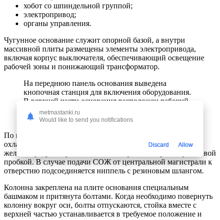
хобот со шпиндельной группой;
электропривод;
органы управления.
Чугунное основание служит опорной базой, а внутри
массивной плиты размещены элементы электропривода,
включая корпус выключателя, обеспечивающий освещение
рабочей зоны и понижающий трансформатор.
На переднюю панель основания выведена
кнопочная станция для включения оборудования.
В верхней части основания расположен рабочий
стол для установки, закрепления приспособлений
metmastanki.ru
и деталей.
Would like to send you notifications
По контуру периметра выполнен желоб для накопления
охлаждающей жидкости, используемой при обработке. В
Discard
Allow
желобе предусмотрено сливное отверстие, закрытое резьбовой
пробкой. В случае подачи СОЖ от центральной магистрали к
отверстию подсоединяется ниппель с резиновым шлангом.
Колонна закреплена на плите основания специальным
башмаком и притянута болтами. Когда необходимо повернуть
колонну вокруг оси, болты отпускаются, стойка вместе с
верхней частью устанавливается в требуемое положение и