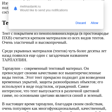
Изготавливают тент из хлопчатобумажной, льняной или
metmastanki.ru
полульняной ткани, пропитанной водоотталкивающим
Would like to send you notifications
составом. Тент из брезента служит 5-7 лет.
Тенты из ПХВ
Discard
Allow
Тент с покрытием из пенополивинихлорида (в простонародье
ПХВ) считается крепким материалом из всех видов тентов.
Очень эластичный и высокопрочный.
Среди укрывных материалов (тентов) чуть более десятка лет
назад появился еще один с загадочным названием
ТАРПАУЛИН.
Тарпаулин – современный тентовый материал. Он
превосходит своими качествами все вышеперечисленные
виды тентов. Этот тент прекрасно подходит для возведения
временных укрытий, защиты разнообразных объектов; его
используют в виде подстилок, ограждений. Самое
интересное, что тент выпускается в различной цветовой
гамме, но основными цветами являются синий и зеленый.
В настоящее время тарпаулин, благодаря своим свойствам,
очень популярен как многофункциональный, качественный,