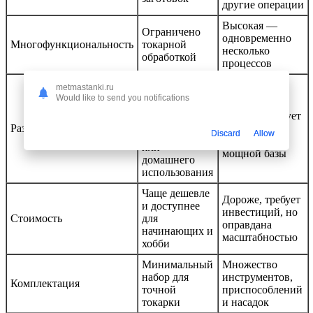
другие операции
Высокая —
Ограничено
одновременно
Многофункциональность
токарной
несколько
обработкой
процессов
Меньше и
metmastanki.ru
легче,
Would like to send you notifications
Больше и
подходит для
тяжелее, требует
небольшой
Размер и масса
просторных
мастерской
Discard
Allow
условий и
или
мощной базы
домашнего
использования
Чаще дешевле
Дороже, требует
и доступнее
инвестиций, но
Стоимость
для
оправдана
начинающих и
масштабностью
хобби
Минимальный
Множество
набор для
инструментов,
Комплектация
точной
приспособлений
токарки
и насадок