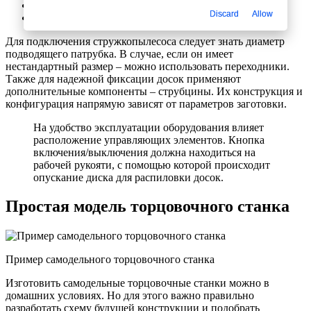
мощность электродвигателя главного привода;
Discard
Allow
число оборотов и возможность их регулировки.
Для подключения стружкопылесоса следует знать диаметр
подводящего патрубка. В случае, если он имеет
нестандартный размер – можно использовать переходники.
Также для надежной фиксации досок применяют
дополнительные компоненты – струбцины. Их конструкция и
конфигурация напрямую зависят от параметров заготовки.
На удобство эксплуатации оборудования влияет
расположение управляющих элементов. Кнопка
включения/выключения должна находиться на
рабочей рукояти, с помощью которой происходит
опускание диска для распиловки досок.
Простая модель торцовочного станка
Пример самодельного торцовочного станка
Изготовить самодельные торцовочные станки можно в
домашних условиях. Но для этого важно правильно
разработать схему будущей конструкции и подобрать