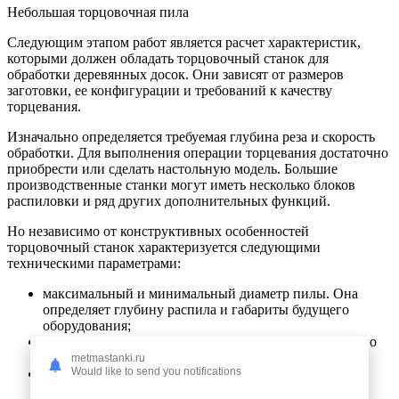
Небольшая торцовочная пила
Следующим этапом работ является расчет характеристик,
которыми должен обладать торцовочный станок для
обработки деревянных досок. Они зависят от размеров
заготовки, ее конфигурации и требований к качеству
торцевания.
Изначально определяется требуемая глубина реза и скорость
обработки. Для выполнения операции торцевания достаточно
приобрести или сделать настольную модель. Большие
производственные станки могут иметь несколько блоков
распиловки и ряд других дополнительных функций.
Но независимо от конструктивных особенностей
торцовочный станок характеризуется следующими
техническими параметрами:
максимальный и минимальный диаметр пилы. Она
определяет глубину распила и габариты будущего
оборудования;
диапазон расстояний от торцевой плоскости пильного
диска до рабочего стола
metmastanki.ru
Would like to send you notifications
параметры поворотного блока, если таковой
предусмотрен в конструкции;