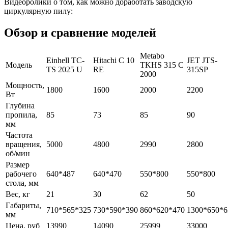
Видеоролики о том, как можно доработать заводскую
циркулярную пилу:
Обзор и сравнение моделей
Metabo
Einhell TC-
Hitachi C 10
JET JTS-
Модель
TKHS 315 C
TS 2025 U
RE
315SP
2000
Мощность,
1800
1600
2000
2200
Вт
Глубина
пропила,
85
73
85
90
мм
Частота
вращения,
5000
4800
2990
2800
об/мин
Размер
рабочего
640*487
640*470
550*800
550*800
стола, мм
Вес, кг
21
30
62
50
Габариты,
710*565*325
730*590*390
860*620*470
1300*650*6
мм
Цена, руб
13990
14090
25999
33000