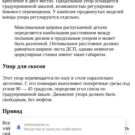
крепление в двух местах. Продольный упор оснащается
градуированной шкалой, возможностью регулировки
бокового перемещения. У наиболее продвинутых моделей
концы упора регулируются отдельно.
Максимальная ширина распускаемой детали
определяется наибольшим расстоянием между
пильным диском и продольным упором и может
быть различной. Оптимальное расстояние должно
равняться ширине листа ДСП, однако немногие
циркулярные станки имеют такие габариты.
Упор для скосов
Этот упор перемещается по пазу в столе параллельно
заготовке. С его помощью выполняют поперечные срезы под
углом 90 — 45 градусов, определяя угол спила по
градуированной шкале. Движение упора должно быть
свободным, без люфтов.
Привод
Все циркулярные станки оснащаются довольно мощными
metmastanki.ru
электромоторами, позволяющими пильному кругу развивать
Would like to send you notifications
скорость, достаточную для аккуратной и чистой резки.