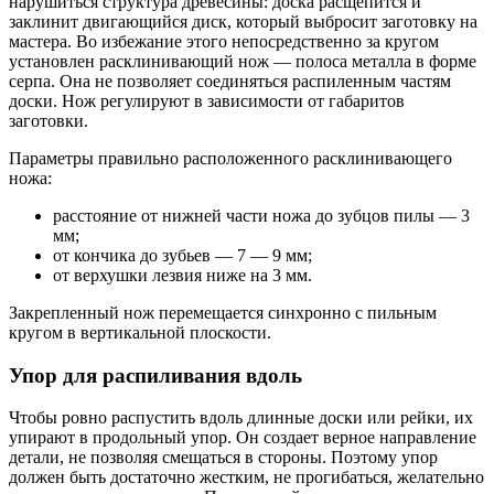
нарушиться структура древесины: доска расщепится и
заклинит двигающийся диск, который выбросит заготовку на
мастера. Во избежание этого непосредственно за кругом
установлен расклинивающий нож — полоса металла в форме
серпа. Она не позволяет соединяться распиленным частям
доски. Нож регулируют в зависимости от габаритов
заготовки.
Параметры правильно расположенного расклинивающего
ножа:
расстояние от нижней части ножа до зубцов пилы — 3
мм;
от кончика до зубьев — 7 — 9 мм;
от верхушки лезвия ниже на 3 мм.
Закрепленный нож перемещается синхронно с пильным
кругом в вертикальной плоскости.
Упор для распиливания вдоль
Чтобы ровно распустить вдоль длинные доски или рейки, их
упирают в продольный упор. Он создает верное направление
детали, не позволяя смещаться в стороны. Поэтому упор
должен быть достаточно жестким, не прогибаться, желательно