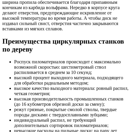
ширина пропила обеспечивается благодаря припаянным
кончикам из карбида вольфрама. Нередко в корпусе круга
делают отверстия, предупреждающие искривление от
высокой температуры во время работы. А чтобы диск не
издавал сильный свист, отверстия частично закрываются
вставками из мягких сплавов.
Преимущества циркулярных станков
по дереву
Роспуск пиломатериалов происходит с максимально
возможной скоростью: шестиметровый ствол
распиливается в среднем за 10 секунд;
высокий процент выходного материала, подходящего
для обработки радиальным методом;
высокое качество выходного материала: ровный распил,
четкая геометрия;
высокая производительность промышленных станков
(до 16 кубометров обрезной доски за смену);
режут грязные, покрытые смолой стволы, твердые
породы дисками с твердосплавными зубцами;
индивидуальный распил, не требующий
дополнительных сортировок пиломатериалов;
невысокие расходы на пильные диски: на пару лет