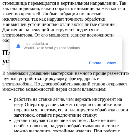
столешница перемещается в вертикальном направлении. Так
как она подвижна, важно обратить внимание на жесткость и
качество крепежей. Любые вибрации полностью
исключаются, так как нарушат точность обработки.
Наивысшей устойчивостью отличаются литые станины.
Движение на режущий инструмент подается от
электромотора. От его мощности зависят возможности
оборудования.
metmastanki.ru
Would like to send you notifications
Плюсы многофункциональных
устройств
Discard
Allow
В маленькой домашней мастерской намного проще разместить
ручные устройства: циркулярку, фрезер, дрель и
электролобзик. Но деревообрабатывающий станок открывает
множество возможностей перед своим владельцем:
работать на станке легче, чем держать инструмент на
весу. Оператор устает, может совершить ошибки или
пораниться, поэтому, если планируется обработка серии
заготовок, отдайте предпочтение станку;
детали получаются выше качеством. Даже не имея
особых навыков, на деревообрабатывающем станке
можно выполнить достойные изделия. При работе с