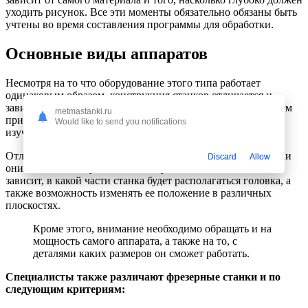
уходить рисунок. Все эти моменты обязательно обязаны быть
учтены во время составления программы для обработки.
Основные виды аппаратов
Несмотря на то что оборудование этого типа работает
одинаковым образом, конструкция станков отличается и
зависит от конкретной модели. Именно поэтому прежде чем
metmastanki.ru
приобретать какую-то конкретную модель, рекомендуется
Would like to send you notifications
изучить все ее особенности и недостатки.
Отличие 3d фрезерных станков – в том, какой тип заготовки
Discard
Allow
они имеют, плоскую или объемную. От этого момента
зависит, в какой части станка будет располагаться головка, а
также возможность изменять ее положение в различных
плоскостях.
Кроме этого, внимание необходимо обращать и на
мощность самого аппарата, а также на то, с
деталями каких размеров он сможет работать.
Специалисты также различают фрезерные станки и по
следующим критериям: