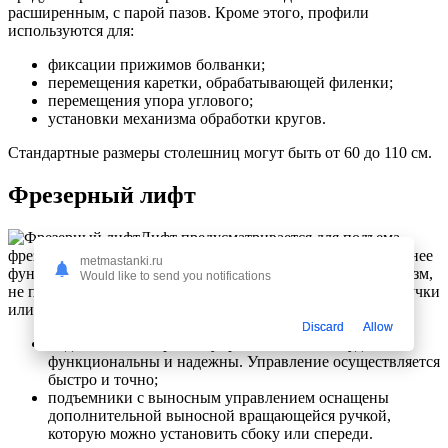
расширенным, с парой пазов. Кроме этого, профили
используются для:
фиксации прижимов болванки;
перемещения каретки, обрабатывающей филенки;
перемещения упора углового;
установки механизма обработки кругов.
Стандартные размеры столешниц могут быть от 60 до 110 см.
Фрезерный лифт
Лифт предусматривается для подъема
фрезера вверх. Хотя существуют столы без лифтов, они менее
metmastanki.ru
функциональны, наличие лифта позволяет двигать механизм,
Would like to send you notifications
не прикасаясь к нему. Механизм управляется кручением ручки
или воротка. Ручка может располагаться сверху или сбоку:
Discard
Allow
подъемники с верхним управлением очень удобны,
функциональны и надежны. Управление осуществляется
быстро и точно;
подъемники с выносным управлением оснащены
дополнительной выносной вращающейся ручкой,
которую можно установить сбоку или спереди.