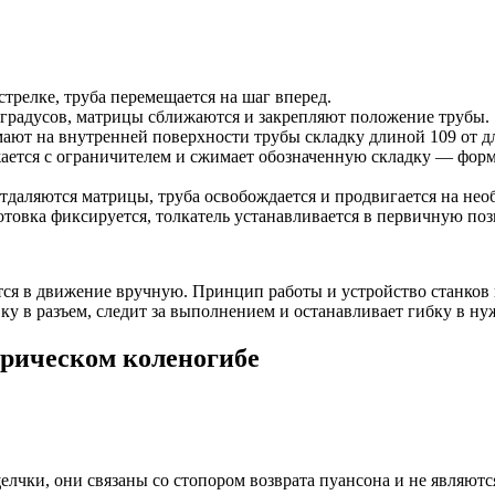
стрелке, труба перемещается на шаг вперед.
 градусов, матрицы сближаются и закрепляют положение трубы.
мают на внутренней поверхности трубы складку длиной 109 от 
ается с ограничителем и сжимает обозначенную складку — форми
отдаляются матрицы, труба освобождается и продвигается на нео
готовка фиксируется, толкатель устанавливается в первичную по
ятся в движение вручную. Принцип работы и устройство станко
овку в разъем, следит за выполнением и останавливает гибку в н
трическом коленогибе
лчки, они связаны со стопором возврата пуансона и не являютс