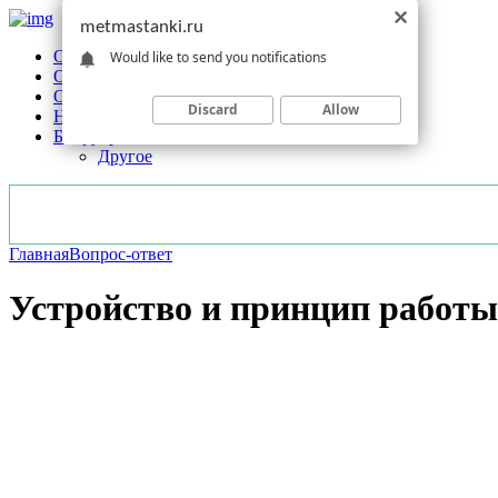
metmastanki.ru
Обзоры станков
Would like to send you notifications
Оборудование
Обработка
Discard
Allow
Новости отрасли
Без рубрики
Другое
Главная
Вопрос-ответ
Устройство и принцип работы