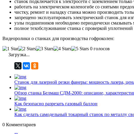
станок подключается к электросети с заземлением только 
работать на электрическом коленогибе со снятыми пред
чистку, ремонт и наладку станка можно производить толь
запрещено эксплуатировать электрический станок для изг
узлы подшипников необходимо периодически смазывать
полное техобслуживание станка с проверкой уплотнений и
Видеоролики о станках для производства гофроколен:
0 голосов
Загрузка...
Станок для лазерной резки фанеры: мощность лазера, цен
Обзор станка Белмаш СДМ-2000: описание, характеристи
Как безопасно разрезать газовый баллон
Как сделать самодельный токарный станок по металлу с
0
Комментариев