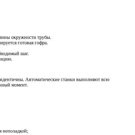
длины окружности трубы.
руется готовая гофра.
бходимый шаг.
зицию.
в идентичны. Автоматические станки выполняют всю
ужный момент.
я неполадкой;