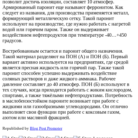
позволит достичь изоляции, составляет 10 атмосфер.
Армированный паронит еще называют ферронитом. Как
следует из названия, для производства применяется металл,
формирующий металлическую сетку. Такой паронит
используют на производстве, где нужно работать с нагретой
водой или горячим паром. Также он выдерживает
воздействием нефтепродуктов при температуре -40…+450
градусов.
Востребованным остается и паронит общего назначения.
Такой материал разделяют на ПОН (А) и ПОН (Б). Первый
вариант активно используется на предприятиях, где средой
является пресная жидкость или горячий пар. Также такой
паронит способен успешно выдерживать воздействие
соляных растворов и даже жидкого аммиака. Рабочее
давление составляет до 40 атмосфер. ПОН (Б) используют в
тех случаях, когда приходится работать с жиким кислородом,
спиртами, а также тяжёлыми нефтепродуктами. Потребность
в маслобензостойком пароните возникает при работе с
жидкими или газообразными углеводородами. Он отлично
выполняет свои функции при работе с коксовым газом,
азотом или масляной фракцией.
Republished by
Blog Post Promoter