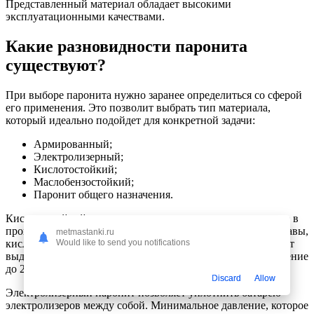
Представленный материал обладает высокими
эксплуатационными качествами.
Какие разновидности паронита
существуют?
При выборе паронита нужно заранее определиться со сферой
его применения. Это позволит выбрать тип материала,
который идеально подойдет для конкретной задачи:
Армированный;
Электролизерный;
Кислотостойкий;
Маслобензостойкий;
Паронит общего назначения.
Кислотостойкий состав используется на предприятиях, где в
процессе работ применяются щелочи, окислительные составы,
metmastanki.ru
кислоты и другие агрессивные компоненты. Такой паронит
Would like to send you notifications
выдерживает температуру в пределах 250 градусов и давление
до 25 атмосфер.
Discard
Allow
Электролизерный паронит позволяет уплотнить батарею
электролизеров между собой. Минимальное давление, которое