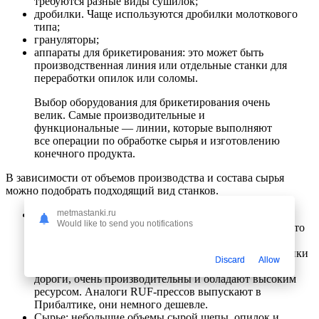
требуются разные виды сушилок;
дробилки. Чаще используются дробилки молоткового
типа;
грануляторы;
аппараты для брикетирования: это может быть
производственная линия или отдельные станки для
переработки опилок или соломы.
Выбор оборудования для брикетирования очень
велик. Самые производительные и
функциональные — линии, которые выполняют
все операции по обработке сырья и изготовлению
конечного продукта.
В зависимости от объемов производства и состава сырья
можно подобрать подходящий вид станков.
metmastanki.ru
Сырье: небольшие объемы сухой стружки и опилок.
Would like to send you notifications
Брикеты RUF изготавливаются с помощью пресса. Это
топливные блоки хорошего качества, которые можно
продавать как внутри страны, так и за рубежом. Станки
Discard
Allow
такого типа производятся в Дании, они довольно
дороги, очень производительны и обладают высоким
ресурсом. Аналоги RUF-прессов выпускают в
Прибалтике, они немного дешевле.
Сырье: небольшие объемы сырой щепы, опилок и