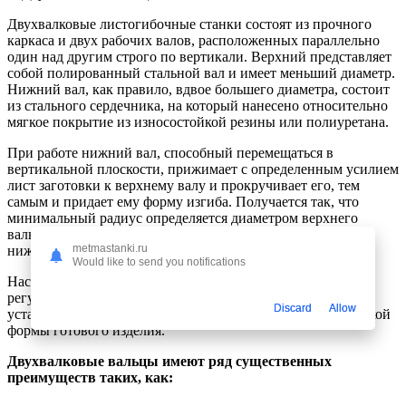
Двухвалковые листогибочные станки состоят из прочного
каркаса и двух рабочих валов, расположенных параллельно
один над другим строго по вертикали. Верхний представляет
собой полированный стальной вал и имеет меньший диаметр.
Нижний вал, как правило, вдвое большего диаметра, состоит
из стального сердечника, на который нанесено относительно
мягкое покрытие из износостойкой резины или полиуретана.
При работе нижний вал, способный перемещаться в
вертикальной плоскости, прижимает с определенным усилием
лист заготовки к верхнему валу и прокручивает его, тем
самым и придает ему форму изгиба. Получается так, что
минимальный радиус определяется диаметром верхнего
вальца, а максимальный радиус гиба — усилием прижима
metmastanki.ru
нижнего вала.
Would like to send you notifications
Настройка такого станка заключается в механической
регулировке силы прижатия валов, тем самым позволяя
Discard
Allow
устанавливать необходимый размер радиуса цилиндрической
формы готового изделия.
Двухвалковые вальцы имеют ряд существенных
преимуществ таких, как: