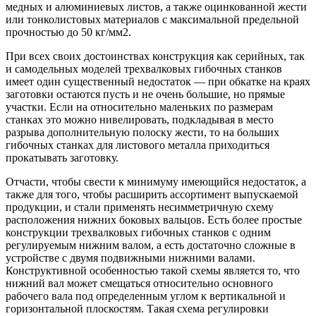
медных и алюминиевых листов, а также оцинкованной жести
или тонколистовых материалов с максимальной предельной
прочностью до 50 кг/мм2.
При всех своих достоинствах конструкция как серийных, так
и самодельных моделей трехвалковых гибочных станков
имеет один существенный недостаток — при обкатке на краях
заготовки остаются пусть и не очень большие, но прямые
участки. Если на относительно маленьких по размерам
станках это можно нивелировать, подкладывая в место
разрыва дополнительную полоску жести, то на больших
гибочных станках для листового металла приходиться
прокатывать заготовку.
Отчасти, чтобы свести к минимуму имеющийся недостаток, а
также для того, чтобы расширить ассортимент выпускаемой
продукции, и стали применять несимметричную схему
расположения нижних боковых вальцов. Есть более простые
конструкции трехвалковых гибочных станков с одним
регулируемым нижним валом, а есть достаточно сложные в
устройстве с двумя подвижными нижними валами.
Конструктивной особенностью такой схемы является то, что
нижний вал может смещаться относительно основного
рабочего вала под определенным углом к вертикальной и
горизонтальной плоскостям. Такая схема регулировки