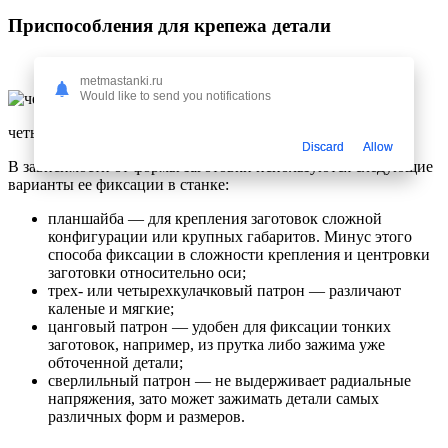
Приспособления для крепежа детали
metmastanki.ru
Would like to send you notifications
четырехкулачковый патрон
Discard
Allow
В зависимости от формы заготовки используются следующие
варианты ее фиксации в станке:
планшайба — для крепления заготовок сложной
конфигурации или крупных габаритов. Минус этого
способа фиксации в сложности крепления и центровки
заготовки относительно оси;
трех- или четырехкулачковый патрон — различают
каленые и мягкие;
цанговый патрон — удобен для фиксации тонких
заготовок, например, из прутка либо зажима уже
обточенной детали;
сверлильный патрон — не выдерживает радиальные
напряжения, зато может зажимать детали самых
различных форм и размеров.