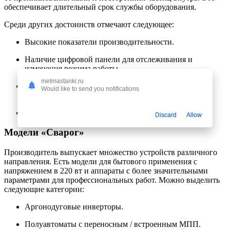
обеспечивает длительный срок службы оборудования.
Среди других достоинств отмечают следующее:
Высокие показатели производительности.
Наличие цифровой панели для отслеживания и
изменения режима работы.
metmastanki.ru
Встроенные функции безопасной работы (например,
Would like to send you notifications
защита от перегрева).
Простое и понятное управление.
Discard
Allow
Модели «Сварог»
Производитель выпускает множество устройств различного
направления. Есть модели для бытового применения с
напряжением в 220 вт и аппараты с более значительными
параметрами для профессиональных работ. Можно выделить
следующие категории:
Аргонодуговые инверторы.
Полуавтоматы с переносным / встроенным МПП.