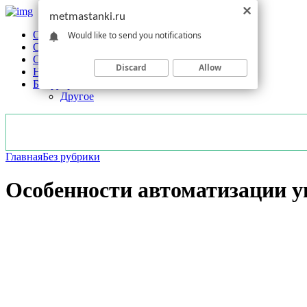
metmastanki.ru
Обзоры станков
Would like to send you notifications
Оборудование
Обработка
Discard
Allow
Новости отрасли
Без рубрики
Другое
Главная
Без рубрики
Особенности автоматизации у