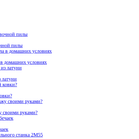
очной пилы
 в домашних условиях
з латуни
ковки?
жу своими руками?
чаек