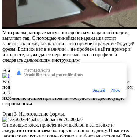
Материалы, которые могут понадобиться на данной стадии,
выглядят так. С помощью линейки и карандаша стоит
зарисовать ножи, так как они – это прямое отражение будущей
фрезы. Если их нет в наличии – не проблема найти пример в
интернете, и уже далее перерисовывать его профиль и
следовать дальнейшим инструкциям.
Этап 2. Вырезаем форму.
metmastanki.ru
Would like to send you notifications
В зависимости от того, какое количество ножей нам в итоге
понадобится, отсчитываем необходимое количество листиком
Discard
Allow
и, захватывая их, аккуратно вырезаем форму будущего
изделия, не цепляя при этом ни «острие», ни две несущие
стороны ножа.
Этап 3. Изготовление формы.
С помощью клея, приклеиваем шаблон к заготовке и
аккуратно отпиливаем болгаркой лишнюю длину. Помните:
важно сохранять не только острие, а и боковые стороны! Так